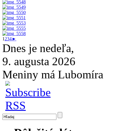
1
2
3
4
►
Dnes je nedeľa,
9. augusta 2026
Meniny má Lubomíra